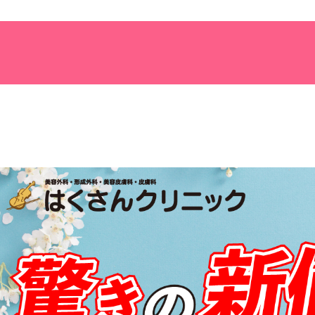
クリニック紹介
私の想い
診療科目
料金一覧
目もと
胸
診療科目一覧
ブログサンプル5