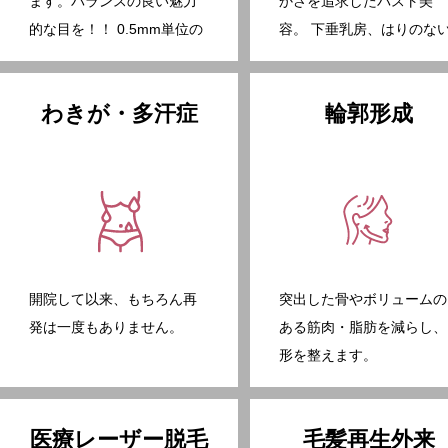
ます。バランスの良い魅力
かさを追求したバスト美
的な目を！！ 0.5mm単位の
容。 下垂乳房、はりのな
仕上げが専門医の証です。
乳房も最新の治療で切らず
に改善できます。
わきが・多汗症
輪郭形成
開院して以来、もちろん再
突出した骨やボリュームの
発は一度もありません。
ある筋肉・脂肪を減らし、
形を整えます。
医療レーザー脱毛
毛髪再生外来